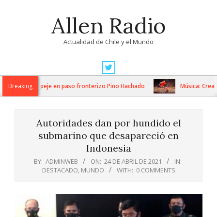
Skip
Allen Radio
to
content
Actualidad de Chile y el Mundo
Primary
Navigation
rabajos de despeje en paso fronterizo Pino Hachado
Breaking
Música: Creamfie
Menu
Autoridades dan por hundido el
submarino que desapareció en
Indonesia
BY:
ADMINWEB
ON:
24 DE ABRIL DE 2021
IN:
DESTACADO
,
MUNDO
WITH:
0 COMMENTS