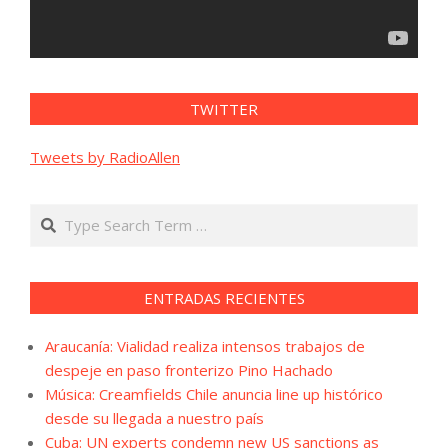
TWITTER
Tweets by RadioAllen
Search
ENTRADAS RECIENTES
Araucanía: Vialidad realiza intensos trabajos de
despeje en paso fronterizo Pino Hachado
Música: Creamfields Chile anuncia line up histórico
desde su llegada a nuestro país
Cuba: UN experts condemn new US sanctions as