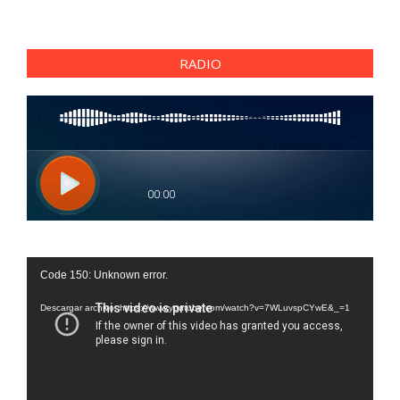
RADIO
Reproductor
Code 150: Unknown error.
de
vídeo
Descargar archivo: https://www.youtube.com/watch?v=7WLuvspCYwE&_=1