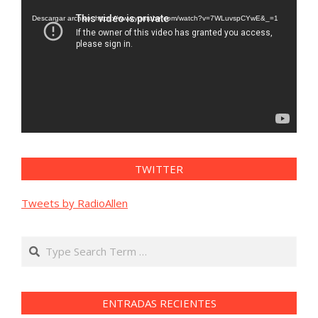
de
vídeo
Descargar archivo: https://www.youtube.com/watch?v=7WLuvspCYwE&_=1
TWITTER
Tweets by RadioAllen
Search
ENTRADAS RECIENTES