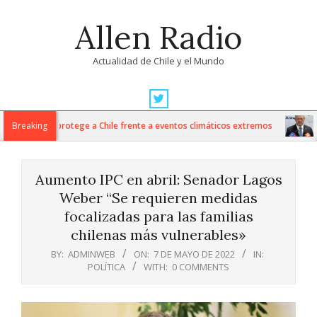
Skip
Allen Radio
to
content
Actualidad de Chile y el Mundo
Primary
Navigation
natural que protege a Chile frente a eventos climáticos extremos
Breaking
A
Menu
Aumento IPC en abril: Senador Lagos
Weber “Se requieren medidas
focalizadas para las familias
chilenas más vulnerables»
BY:
ADMINWEB
ON:
7 DE MAYO DE 2022
IN:
POLÍTICA
WITH:
0 COMMENTS