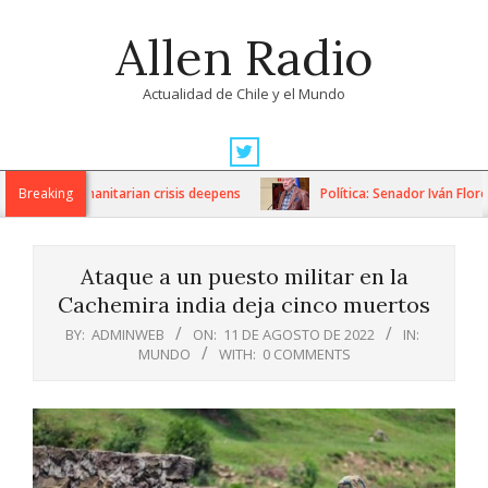
Skip
Allen Radio
to
content
Actualidad de Chile y el Mundo
Primary
Navigation
ons as humanitarian crisis deepens
Breaking
Política: Senador Iván Flores 
Menu
Ataque a un puesto militar en la
Cachemira india deja cinco muertos
BY:
ADMINWEB
ON:
11 DE AGOSTO DE 2022
IN:
MUNDO
WITH:
0 COMMENTS