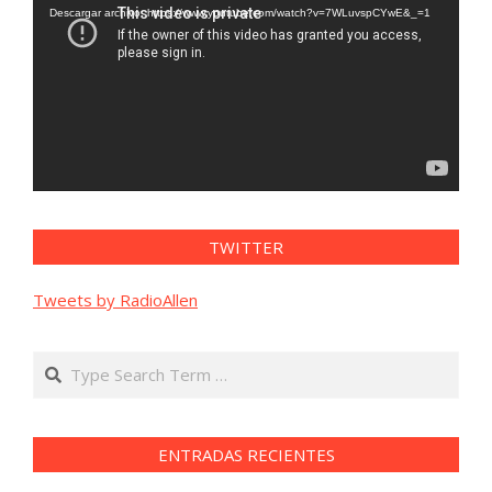
vídeo
Descargar archivo: https://www.youtube.com/watch?v=7WLuvspCYwE&_=1
TWITTER
Tweets by RadioAllen
Search
ENTRADAS RECIENTES