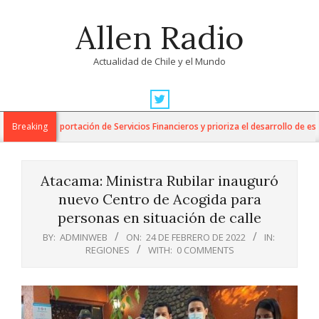
Skip
Allen Radio
to
content
Actualidad de Chile y el Mundo
Primary
Navigation
para la Exportación de Servicios Financieros y prioriza el desarrollo de esta i
Breaking
Menu
Atacama: Ministra Rubilar inauguró
nuevo Centro de Acogida para
personas en situación de calle
BY:
ADMINWEB
ON:
24 DE FEBRERO DE 2022
IN:
REGIONES
WITH:
0 COMMENTS