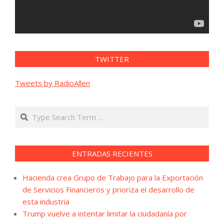
TWITTER
Tweets by RadioAllen
Search
ENTRADAS RECIENTES
Hacienda crea Grupo de Trabajo para la Exportación
de Servicios Financieros y prioriza el desarrollo de
esta industria
Trump vuelve a intentar limitar la ciudadanía por