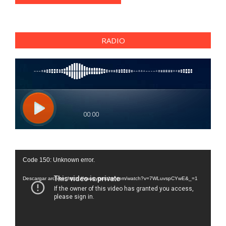
RADIO
Reproductor
Code 150: Unknown error.
de
vídeo
Descargar archivo: https://www.youtube.com/watch?v=7WLuvspCYwE&_=1