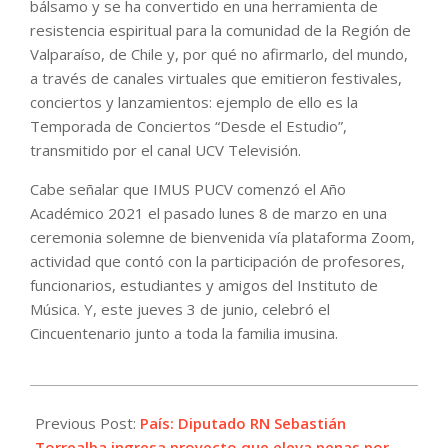
bálsamo y se ha convertido en una herramienta de
resistencia espiritual para la comunidad de la Región de
Valparaíso, de Chile y, por qué no afirmarlo, del mundo,
a través de canales virtuales que emitieron festivales,
conciertos y lanzamientos: ejemplo de ello es la
Temporada de Conciertos “Desde el Estudio”,
transmitido por el canal UCV Televisión.
Cabe señalar que IMUS PUCV comenzó el Año
Académico 2021 el pasado lunes 8 de marzo en una
ceremonia solemne de bienvenida vía plataforma Zoom,
actividad que contó con la participación de profesores,
funcionarios, estudiantes y amigos del Instituto de
Música. Y, este jueves 3 de junio, celebró el
Cincuentenario junto a toda la familia imusina.
2021-
06-
Previous Post:
País: Diputado RN Sebastián
18
Torrealba ingresa proyecto que eleva penas por