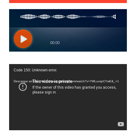
Reproductor
Code 150: Unknown error.
de
vídeo
Descargar archivo: https://www.youtube.com/watch?v=7WLuvspCYwE&_=1