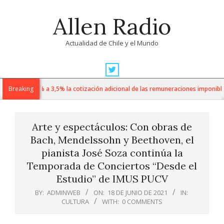
Skip
Allen Radio
to
content
Actualidad de Chile y el Mundo
Primary
Navigation
sube de 1% a 3,5% la cotización adicional de las remuneraciones imponibles
Breaking
Menu
Arte y espectáculos: Con obras de
Bach, Mendelssohn y Beethoven, el
pianista José Soza continúa la
Temporada de Conciertos “Desde el
Estudio” de IMUS PUCV
BY:
ADMINWEB
ON:
18 DE JUNIO DE 2021
IN:
CULTURA
WITH:
0 COMMENTS