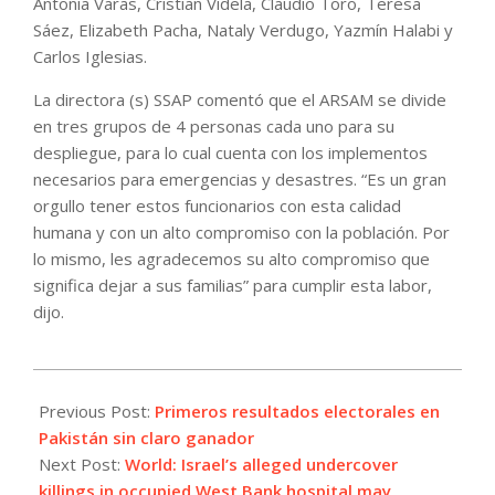
Antonia Varas, Cristian Videla, Claudio Toro, Teresa
Sáez, Elizabeth Pacha, Nataly Verdugo, Yazmín Halabi y
Carlos Iglesias.
La directora (s) SSAP comentó que el ARSAM se divide
en tres grupos de 4 personas cada uno para su
despliegue, para lo cual cuenta con los implementos
necesarios para emergencias y desastres. “Es un gran
orgullo tener estos funcionarios con esta calidad
humana y con un alto compromiso con la población. Por
lo mismo, les agradecemos su alto compromiso que
significa dejar a sus familias” para cumplir esta labor,
dijo.
2024-
02-
Previous Post:
Primeros resultados electorales en
09
Pakistán sin claro ganador
Next Post:
World: Israel’s alleged undercover
killings in occupied West Bank hospital may