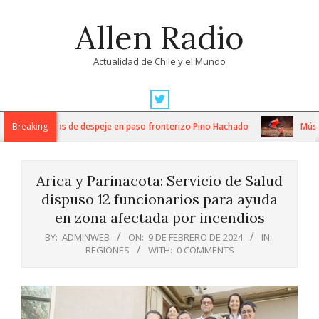
Skip
Allen Radio
to
content
Actualidad de Chile y el Mundo
Primary
Navigation
tensos trabajos de despeje en paso fronterizo Pino Hachado
Breaking
Música:
Menu
Arica y Parinacota: Servicio de Salud
dispuso 12 funcionarios para ayuda
en zona afectada por incendios
BY:
ADMINWEB
ON:
9 DE FEBRERO DE 2024
IN:
REGIONES
WITH:
0 COMMENTS