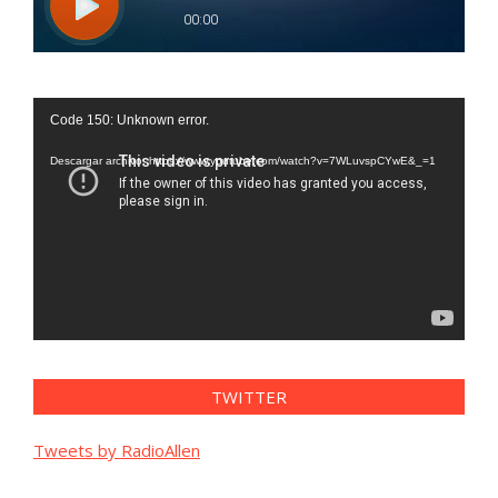
Reproductor
Code 150: Unknown error.
de
vídeo
Descargar archivo: https://www.youtube.com/watch?v=7WLuvspCYwE&_=1
TWITTER
Tweets by RadioAllen