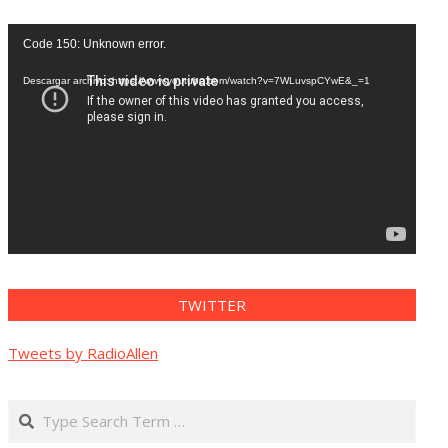
Reproductor
Code 150: Unknown error.
de
vídeo
Descargar archivo: https://www.youtube.com/watch?v=7WLuvspCYwE&_=1
TWITTER
Tweets by RadioAllen
Search