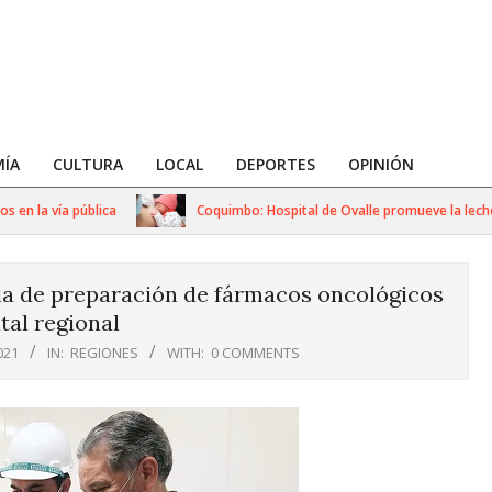
ÍA
CULTURA
LOCAL
DEPORTES
OPINIÓN
la vía pública
Coquimbo: Hospital de Ovalle promueve la leche ma
sala de preparación de fármacos oncológicos
tal regional
021
IN:
REGIONES
WITH:
0 COMMENTS