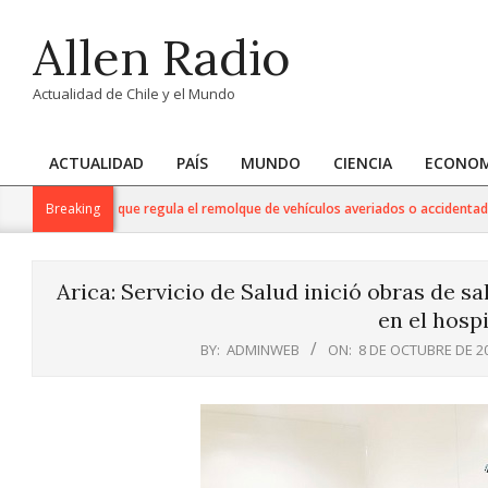
Skip
Allen Radio
to
content
Actualidad de Chile y el Mundo
ACTUALIDAD
PAÍS
MUNDO
CIENCIA
ECONOM
Primary
Navigation
o reglamento que regula el remolque de vehículos averiados o accidentados en 
Breaking
Menu
Arica: Servicio de Salud inició obras de 
en el hospi
BY:
ADMINWEB
ON:
8 DE OCTUBRE DE 2