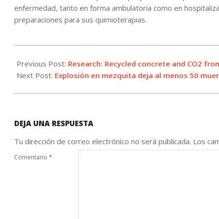
enfermedad, tanto en forma ambulatoria como en hospitalizac
preparaciones para sus quimioterapias.
2021-
10-
Previous Post:
Research: Recycled concrete and CO2 from
08
Next Post:
Explosión en mezquita deja al menos 50 mue
DEJA UNA RESPUESTA
Tu dirección de correo electrónico no será publicada.
Los cam
Comentario
*