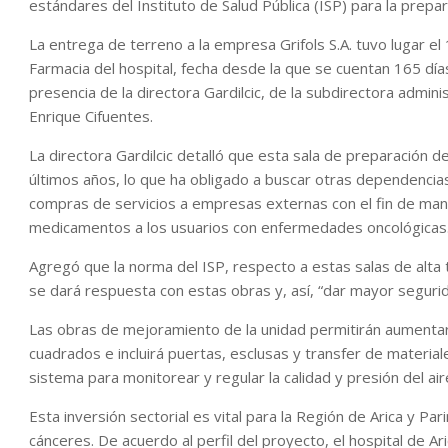
estándares del Instituto de Salud Pública (ISP) para la prep
La entrega de terreno a la empresa Grifols S.A. tuvo lugar e
Farmacia del hospital, fecha desde la que se cuentan 165 días
presencia de la directora Gardilcic, de la subdirectora adminis
Enrique Cifuentes.
La directora Gardilcic detalló que esta sala de preparación 
últimos años, lo que ha obligado a buscar otras dependencias d
compras de servicios a empresas externas con el fin de man
medicamentos a los usuarios con enfermedades oncológicas
Agregó que la norma del ISP, respecto a estas salas de alta
se dará respuesta con estas obras y, así, “dar mayor segurida
Las obras de mejoramiento de la unidad permitirán aumentar
cuadrados e incluirá puertas, esclusas y transfer de materia
sistema para monitorear y regular la calidad y presión del a
Esta inversión sectorial es vital para la Región de Arica y P
cánceres. De acuerdo al perfil del proyecto, el hospital de 