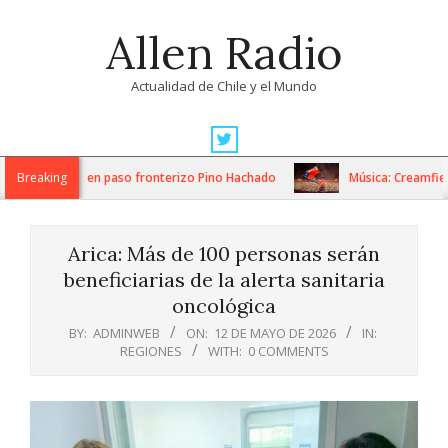
Skip
Allen Radio
to
content
Actualidad de Chile y el Mundo
Primary
Navigation
os de despeje en paso fronterizo Pino Hachado
Breaking
Música: Creamfields 
Menu
Arica: Más de 100 personas serán
beneficiarias de la alerta sanitaria
oncológica
BY:
ADMINWEB
ON:
12 DE MAYO DE 2026
IN:
REGIONES
WITH:
0 COMMENTS