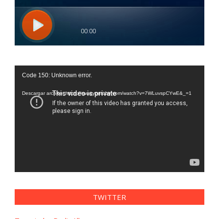
Reproductor
Code 150: Unknown error.
de
vídeo
Descargar archivo: https://www.youtube.com/watch?v=7WLuvspCYwE&_=1
TWITTER