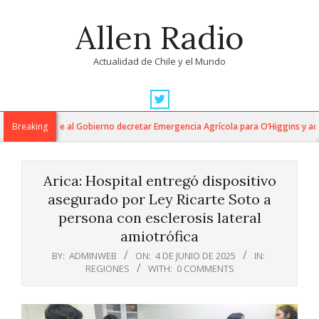
Skip
Allen Radio
to
content
Actualidad de Chile y el Mundo
Primary
Navigation
ucumides exige al Gobierno decretar Emergencia Agrícola para O’Higgins y advi
Breaking
Menu
Arica: Hospital entregó dispositivo
asegurado por Ley Ricarte Soto a
persona con esclerosis lateral
amiotrófica
BY:
ADMINWEB
ON:
4 DE JUNIO DE 2025
IN:
REGIONES
WITH:
0 COMMENTS