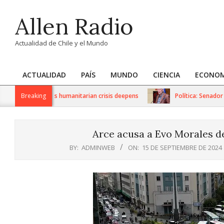
Skip
Allen Radio
to
content
Actualidad de Chile y el Mundo
ACTUALIDAD
PAÍS
MUNDO
CIENCIA
ECONOM
Primary
Navigation
S sanctions as humanitarian crisis deepens
Breaking
Política: Senador Ivá
Menu
Arce acusa a Evo Morales de
BY:
ADMINWEB
ON:
15 DE SEPTIEMBRE DE 2024