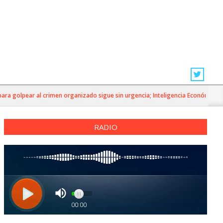
a golpear al crimen organizado sigue sin urgencia; Inteligencia Económica»
RADIO