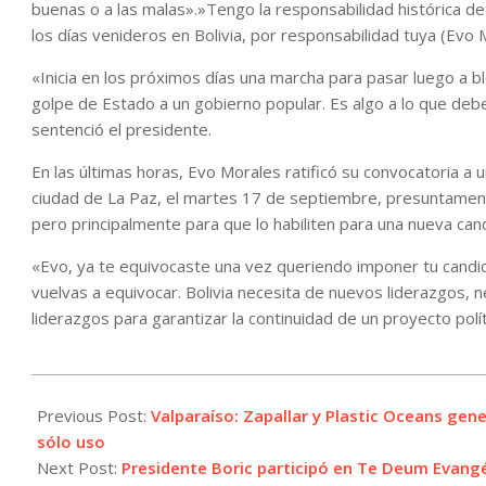
buenas o a las malas».»Tengo la responsabilidad histórica de
los días venideros en Bolivia, por responsabilidad tuya (Evo 
«Inicia en los próximos días una marcha para pasar luego a 
golpe de Estado a un gobierno popular. Es algo a lo que de
sentenció el presidente.
En las últimas horas, Evo Morales ratificó su convocatoria a 
ciudad de La Paz, el martes 17 de septiembre, presuntamente
pero principalmente para que lo habiliten para una nueva can
«Evo, ya te equivocaste una vez queriendo imponer tu candida
vuelvas a equivocar. Bolivia necesita de nuevos liderazgos, n
liderazgos para garantizar la continuidad de un proyecto polít
2024-
09-
Previous Post:
Valparaíso: Zapallar y Plastic Oceans gen
15
sólo uso
Next Post:
Presidente Boric participó en Te Deum Evang