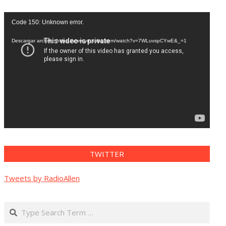
Reproductor
Code 150: Unknown error.
de
vídeo
Descargar archivo: https://www.youtube.com/watch?v=7WLuvspCYwE&_=1
TWITTER
Tweets by RadioAllen
Search