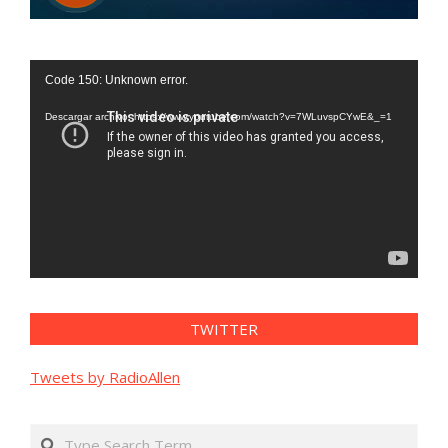
Reproductor
Code 150: Unknown error.
de
vídeo
Descargar archivo: https://www.youtube.com/watch?v=7WLuvspCYwE&_=1
TWITTER
Tweets by RadioAllen
Search