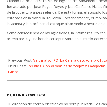
Cuando Patricio Ferreira Mateo ingresó distraídamente desd
fue atacado por José Reyes Reyes y Juan Curiñanco Nahuelñi
de la cobertura antes referida. De esta forma, el acusado J
estocada en la clavícula izquierda. Coetáneamente, el imputa
la víctima y le atacó con el estoque alcanzando a herirlo en el
Como consecuencia de las agresiones, la víctima resultó con
arteria aorta y una herida cortopunzante en el muslo derecho
2021-
10-
Previous Post:
Valparaíso: PDI La Calera detuvo a prófugo 
06
Next Post:
Los Ríos: Con el seminario “Vejez y Envejeci
Lanco
DEJA UNA RESPUESTA
Tu dirección de correo electrónico no será publicada.
Los cam