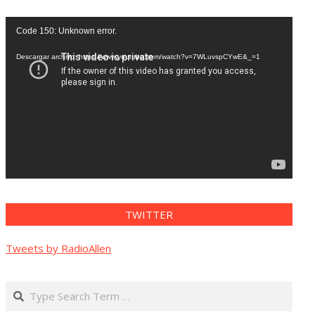
Reproductor
Code 150: Unknown error.
de
vídeo
Descargar archivo: https://www.youtube.com/watch?v=7WLuvspCYwE&_=1
TWITTER
Tweets by RadioAllen
Search