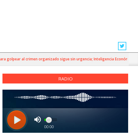
golpear al crimen organizado sigue sin urgencia; Inteligencia Económica»
RADIO