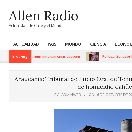
Skip
Allen Radio
to
content
Actualidad de Chile y el Mundo
ACTUALIDAD
PAÍS
MUNDO
CIENCIA
ECONOM
Primary
Navigation
 sanctions as humanitarian crisis deepens
Breaking
Política: Senador Iván
Menu
Araucanía: Tribunal de Juicio Oral de Tem
de homicidio califi
BY:
ADMINWEB
ON:
6 DE OCTUBRE DE 2