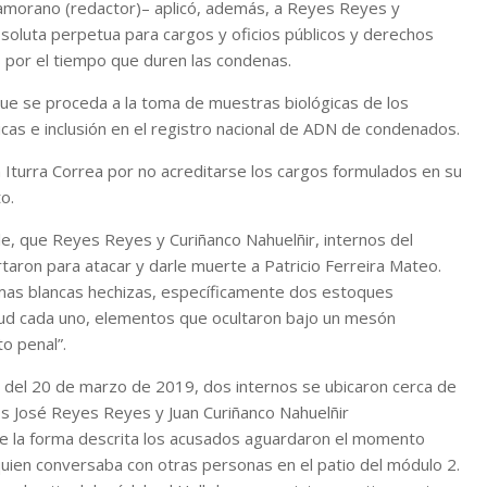
 Zamorano (redactor)– aplicó, además, a Reyes Reyes y
absoluta perpetua para cargos y oficios públicos y derechos
res por el tiempo que duren las condenas.
 que se proceda a la toma de muestras biológicas de los
cas e inclusión en el registro nacional de ADN de condenados.
n Iturra Correa por no acreditarse los cargos formulados en su
o.
ble, que Reyes Reyes y Curiñanco Nahuelñir, internos del
aron para atacar y darle muerte a Patricio Ferreira Mateo.
rmas blancas hechizas, específicamente dos estoques
ud cada uno, elementos que ocultaron bajo un mesón
to penal”.
s del 20 de marzo de 2019, dos internos se ubicaron cerca de
dos José Reyes Reyes y Juan Curiñanco Nahuelñir
e la forma descrita los acusados aguardaron el momento
quien conversaba con otras personas en el patio del módulo 2.