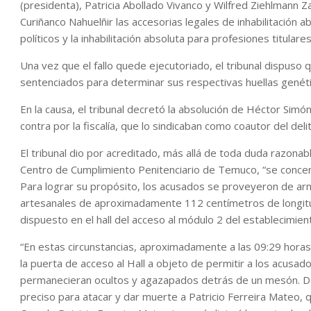
(presidenta), Patricia Abollado Vivanco y Wilfred Ziehlmann
Curiñanco Nahuelñir las accesorias legales de inhabilitación 
políticos y la inhabilitación absoluta para profesiones titula
Una vez que el fallo quede ejecutoriado, el tribunal dispuso
sentenciados para determinar sus respectivas huellas genéti
En la causa, el tribunal decretó la absolución de Héctor Simó
contra por la fiscalía, que lo sindicaban como coautor del delit
El tribunal dio por acreditado, más allá de toda duda razona
Centro de Cumplimiento Penitenciario de Temuco, “se concert
Para lograr su propósito, los acusados se proveyeron de a
artesanales de aproximadamente 112 centímetros de longit
dispuesto en el hall del acceso al módulo 2 del establecimien
“En estas circunstancias, aproximadamente a las 09:29 hora
la puerta de acceso al Hall a objeto de permitir a los acusa
permanecieran ocultos y agazapados detrás de un mesón. D
preciso para atacar y dar muerte a Patricio Ferreira Mateo, 