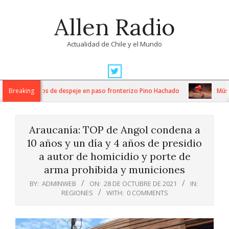
Skip
Allen Radio
to
content
Actualidad de Chile y el Mundo
Primary
Navigation
tensos trabajos de despeje en paso fronterizo Pino Hachado
Breaking
Música:
Menu
Araucanía: TOP de Angol condena a
10 años y un día y 4 años de presidio
a autor de homicidio y porte de
arma prohibida y municiones
BY:
ADMINWEB
ON:
28 DE OCTUBRE DE 2021
IN:
REGIONES
WITH:
0 COMMENTS