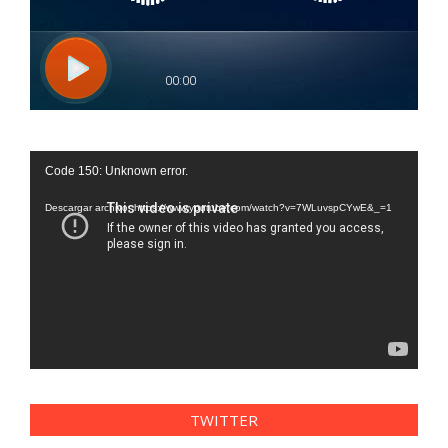
Reproductor
Code 150: Unknown error.
de
vídeo
Descargar archivo: https://www.youtube.com/watch?v=7WLuvspCYwE&_=1
TWITTER