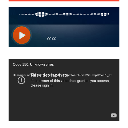
Reproductor
Code 150: Unknown error.
de
vídeo
Descargar archivo: https://www.youtube.com/watch?v=7WLuvspCYwE&_=1