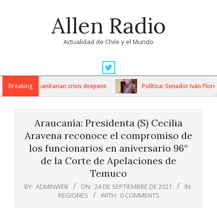
Skip
Allen Radio
to
content
Actualidad de Chile y el Mundo
Primary
Navigation
ons as humanitarian crisis deepens
Breaking
Política: Senador Iván Flores
Menu
Araucanía: Presidenta (S) Cecilia
Aravena reconoce el compromiso de
los funcionarios en aniversario 96°
de la Corte de Apelaciones de
Temuco
BY:
ADMINWEB
ON:
24 DE SEPTIEMBRE DE 2021
IN:
REGIONES
WITH:
0 COMMENTS