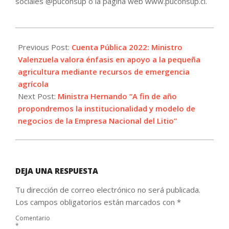
sociales @puconsup o la página web www.puconsup.cl.
2022-
06-
Previous Post:
Cuenta Pública 2022: Ministro
02
Valenzuela valora énfasis en apoyo a la pequeña
agricultura mediante recursos de emergencia
agrícola
Next Post:
Ministra Hernando “A fin de año
propondremos la institucionalidad y modelo de
negocios de la Empresa Nacional del Litio”
DEJA UNA RESPUESTA
Tu dirección de correo electrónico no será publicada.
Los campos obligatorios están marcados con
*
Comentario
*