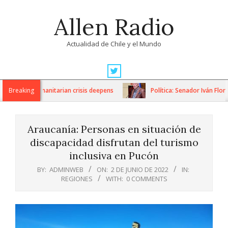
Skip
Allen Radio
to
content
Actualidad de Chile y el Mundo
Primary
Navigation
ions as humanitarian crisis deepens
Breaking
Política: Senador Iván Flores
Menu
Araucanía: Personas en situación de
discapacidad disfrutan del turismo
inclusiva en Pucón
BY:
ADMINWEB
ON:
2 DE JUNIO DE 2022
IN:
REGIONES
WITH:
0 COMMENTS