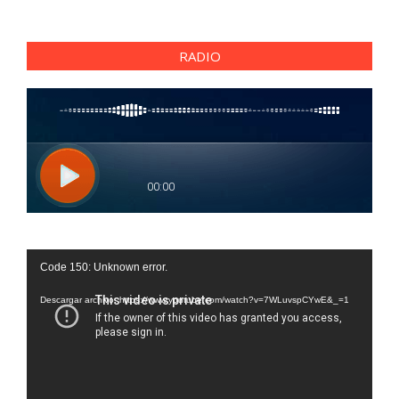
RADIO
Reproductor
Code 150: Unknown error.
de
vídeo
Descargar archivo: https://www.youtube.com/watch?v=7WLuvspCYwE&_=1