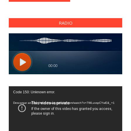
RADIO
Reproductor
Code 150: Unknown error.
de
vídeo
Descargar archivo: https://www.youtube.com/watch?v=7WLuvspCYwE&_=1