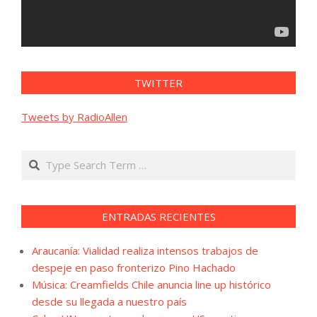
TWITTER
Tweets by RadioAllen
Search
ENTRADAS RECIENTES
Araucanía: Vialidad realiza intensos trabajos de
despeje en paso fronterizo Pino Hachado
Música: Creamfields Chile anuncia line up histórico
desde su llegada a nuestro país