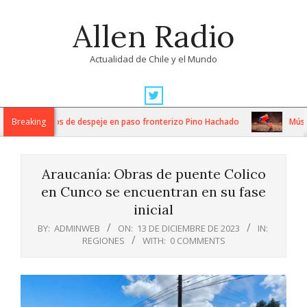
Skip
Allen Radio
to
content
Actualidad de Chile y el Mundo
Primary
Navigation
tensos trabajos de despeje en paso fronterizo Pino Hachado
Breaking
Música:
Menu
Araucanía: Obras de puente Colico
en Cunco se encuentran en su fase
inicial
BY:
ADMINWEB
ON:
13 DE DICIEMBRE DE 2023
IN:
REGIONES
WITH:
0 COMMENTS