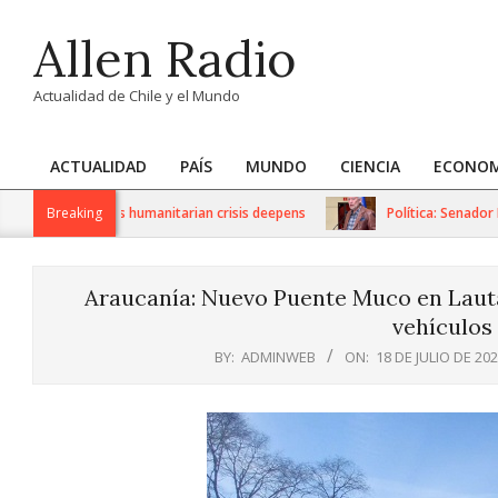
Skip
Allen Radio
to
content
Actualidad de Chile y el Mundo
ACTUALIDAD
PAÍS
MUNDO
CIENCIA
ECONOM
Primary
Navigation
S sanctions as humanitarian crisis deepens
Breaking
Política: Senador Ivá
Menu
Araucanía: Nuevo Puente Muco en Lautar
vehículos
BY:
ADMINWEB
ON:
18 DE JULIO DE 20