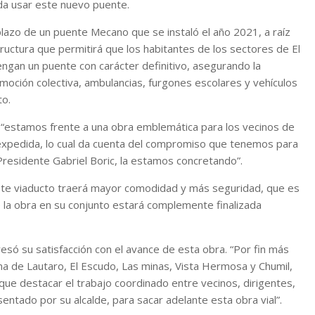
da usar este nuevo puente.
mplazo de un puente Mecano que se instaló el año 2021, a raíz
ructura que permitirá que los habitantes de los sectores de El
tengan un puente con carácter definitivo, asegurando la
omoción colectiva, ambulancias, furgones escolares y vehículos
to.
, “estamos frente a una obra emblemática para los vecinos de
expedida, lo cual da cuenta del compromiso que tenemos para
Presidente Gabriel Boric, la estamos concretando”.
 este viaducto traerá mayor comodidad y más seguridad, que es
e la obra en su conjunto estará complemente finalizada
resó su satisfacción con el avance de esta obra. “Por fin más
una de Lautaro, El Escudo, Las minas, Vista Hermosa y Chumil,
 que destacar el trabajo coordinado entre vecinos, dirigentes,
entado por su alcalde, para sacar adelante esta obra vial”.