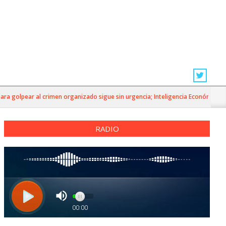
 golpear al crimen organizado sigue sin urgencia; Inteligencia Económica»
RADIO