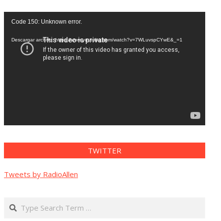
Reproductor
Code 150: Unknown error.
de
vídeo
Descargar archivo: https://www.youtube.com/watch?v=7WLuvspCYwE&_=1
TWITTER
Tweets by RadioAllen
Search