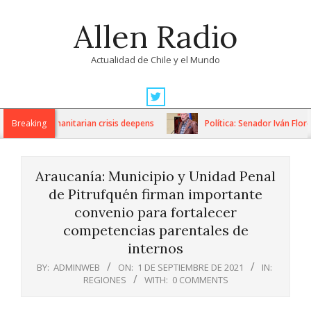
Skip
Allen Radio
to
content
Actualidad de Chile y el Mundo
Primary
Navigation
ons as humanitarian crisis deepens
Breaking
Política: Senador Iván Flores
Menu
Araucanía: Municipio y Unidad Penal
de Pitrufquén firman importante
convenio para fortalecer
competencias parentales de
internos
BY:
ADMINWEB
ON:
1 DE SEPTIEMBRE DE 2021
IN:
REGIONES
WITH:
0 COMMENTS