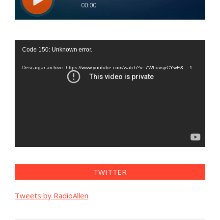
Reproductor
Code 150: Unknown error.
de
vídeo
Descargar archivo: https://www.youtube.com/watch?v=7WLuvspCYwE&_=1
TWITTER
Tweets by RadioAllen