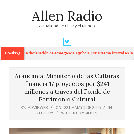
Skip
Allen Radio
to
content
Actualidad de Chile y el Mundo
Primary
Navigation
ltura anuncia declaración de emergencia agrícola por sistema frontal en la Re
Breaking
Menu
Araucanía: Ministerio de las Culturas
financia 17 proyectos por $241
millones a través del Fondo de
Patrimonio Cultural
BY:
ADMINWEB
ON:
22 DE MAYO DE 2026
IN:
CULTURA
WITH:
0 COMMENTS