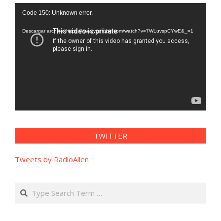
Reproductor
Code 150: Unknown error.
de
vídeo
Descargar archivo: https://www.youtube.com/watch?v=7WLuvspCYwE&_=1
TWITTER
Tweets by RadioAllen
Search