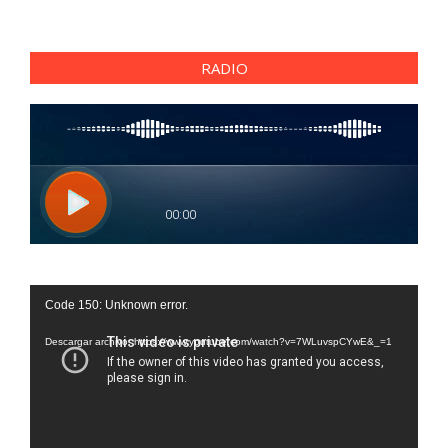
RADIO
Reproductor
Code 150: Unknown error.
de
vídeo
Descargar archivo: https://www.youtube.com/watch?v=7WLuvspCYwE&_=1