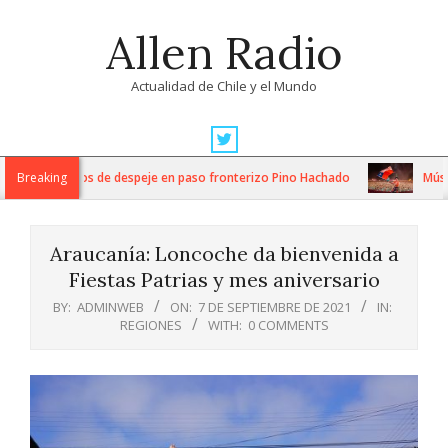
Skip
Allen Radio
to
content
Actualidad de Chile y el Mundo
Primary
Navigation
ntensos trabajos de despeje en paso fronterizo Pino Hachado
Breaking
Música:
Menu
Araucanía: Loncoche da bienvenida a
Fiestas Patrias y mes aniversario
BY:
ADMINWEB
ON:
7 DE SEPTIEMBRE DE 2021
IN:
REGIONES
WITH:
0 COMMENTS