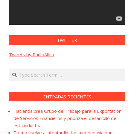
TWITTER
Tweets by RadioAllen
Search
ENTRADAS RECIENTES
Hacienda crea Grupo de Trabajo para la Exportación
de Servicios Financieros y prioriza el desarrollo de
esta industria
Trump vuelve a intentar limitar la ciudadanía por