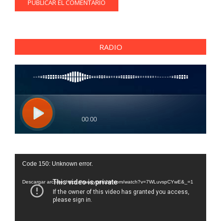
RADIO
Reproductor
Code 150: Unknown error.
de
vídeo
Descargar archivo: https://www.youtube.com/watch?v=7WLuvspCYwE&_=1