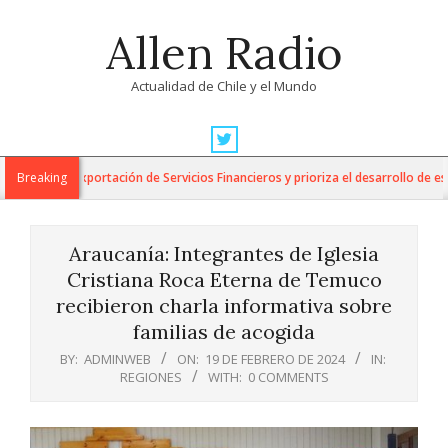
Skip
Allen Radio
to
content
Actualidad de Chile y el Mundo
Primary
Navigation
 para la Exportación de Servicios Financieros y prioriza el desarrollo de esta 
Breaking
Menu
Araucanía: Integrantes de Iglesia
Cristiana Roca Eterna de Temuco
recibieron charla informativa sobre
familias de acogida
BY:
ADMINWEB
ON:
19 DE FEBRERO DE 2024
IN:
REGIONES
WITH:
0 COMMENTS