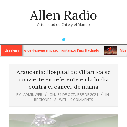
Skip
Allen Radio
to
content
Actualidad de Chile y el Mundo
Primary
Navigation
ensos trabajos de despeje en paso fronterizo Pino Hachado
Breaking
Música: 
Menu
Araucanía: Hospital de Villarrica se
convierte en referente en la lucha
contra el cáncer de mama
BY:
ADMINWEB
ON:
31 DE OCTUBRE DE 2021
IN:
REGIONES
WITH:
0 COMMENTS