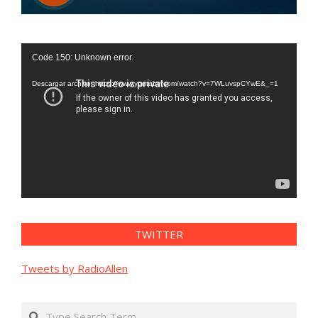
Reproductor
Code 150: Unknown error.
de
vídeo
Descargar archivo: https://www.youtube.com/watch?v=7WLuvspCYwE&_=1
TWITTER
Tweets by RadioAllen
Search