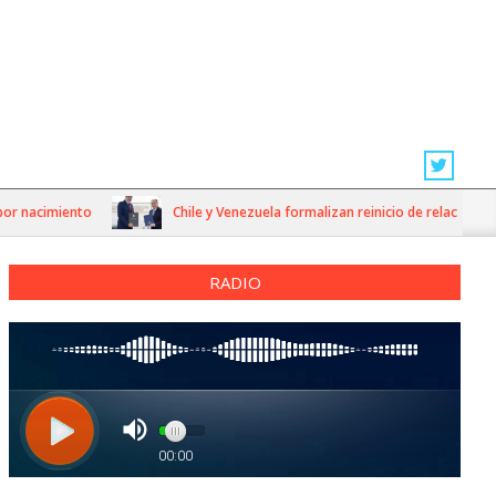
 nacimiento
Chile y Venezuela formalizan reinicio de relaciones con
RADIO