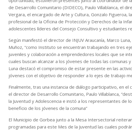
oportunidad, estuvieron presentes junto al coordinador de la
de Desarrollo Comunitario (DIDECO), Paulo Villablanca, el d
Vergara, el encargado de Arte y Cultura, Gonzalo Figueroa, la
profesional de la Oficina de Protección y Derechos de la Inf
adolescentes líderes del Consejo Consultivo y estudiantes r
Según manifestó el director de INJUV Araucanía, Marco Luna, 
Muñoz, “como Instituto se encuentran trabajando en tres ej
juveniles y colaboración a emprendedores locales que se int
cuales buscan alcanzar a los jóvenes de todas las comunas 
Luna destacó el compromiso de estar presente en las actividad
jóvenes con el objetivo de responder a lo ejes de trabajo m
Finalmente, tras una instancia de diálogo participativo, en el
el director de Desarrollo Comunitario, Paulo Villablanca, “des
la Juventud y Adolescencia e instó a los representantes de 
beneficio de los jóvenes de la comuna”
El Municipio de Gorbea junto a la Mesa Intersectorial reiteran 
programadas para este Mes de la Juventud las cuales podrán 