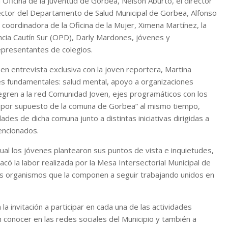
 Oficina de la Juventud de Gorbea, Nelson Aburto, el director
irector del Departamento de Salud Municipal de Gorbea, Alfonso
 coordinadora de la Oficina de la Mujer, Ximena Martínez, la
ancia Cautín Sur (OPD), Darly Mardones, jóvenes y
epresentantes de colegios.
en entrevista exclusiva con la joven reportera, Martina
es fundamentales: salud mental, apoyo a organizaciones
egren a la red Comunidad Joven, ejes programáticos con los
y por supuesto de la comuna de Gorbea” al mismo tiempo,
es de dicha comuna junto a distintas iniciativas dirigidas a
encionados.
 cual los jóvenes plantearon sus puntos de vista e inquietudes,
tacó la labor realizada por la Mesa Intersectorial Municipal de
los organismos que la componen a seguir trabajando unidos en
la invitación a participar en cada una de las actividades
conocer en las redes sociales del Municipio y también a