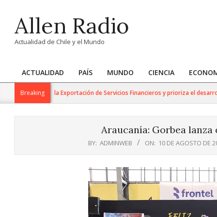
Skip
Allen Radio
to
content
Actualidad de Chile y el Mundo
ACTUALIDAD
PAÍS
MUNDO
CIENCIA
ECONOM
Primary
Navigation
 Trabajo para la Exportación de Servicios Financieros y prioriza el desarrollo d
Breaking
Menu
Araucanía: Gorbea lanza e
BY:
ADMINWEB
ON:
10 DE AGOSTO DE 2