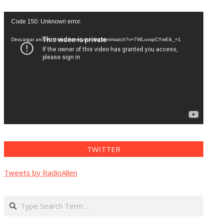
Reproductor
Code 150: Unknown error.
de
vídeo
Descargar archivo: https://www.youtube.com/watch?v=7WLuvspCYwE&_=1
TWITTER
Tweets by RadioAllen
Search