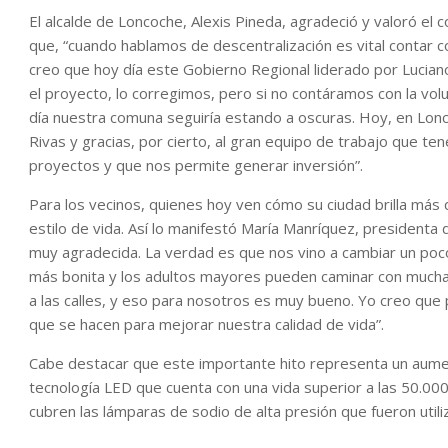
El alcalde de Loncoche, Alexis Pineda, agradeció y valoró e
que, “cuando hablamos de descentralización es vital contar co
creo que hoy día este Gobierno Regional liderado por Luciano
el proyecto, lo corregimos, pero si no contáramos con la vol
día nuestra comuna seguiría estando a oscuras. Hoy, en Lonc
Rivas y gracias, por cierto, al gran equipo de trabajo que t
proyectos y que nos permite generar inversión”.
Para los vecinos, quienes hoy ven cómo su ciudad brilla más q
estilo de vida. Así lo manifestó María Manríquez, presidenta 
muy agradecida. La verdad es que nos vino a cambiar un poco
más bonita y los adultos mayores pueden caminar con mucha
a las calles, y eso para nosotros es muy bueno. Yo creo qu
que se hacen para mejorar nuestra calidad de vida”.
Cabe destacar que este importante hito representa un aument
tecnología LED que cuenta con una vida superior a las 50.00
cubren las lámparas de sodio de alta presión que fueron util