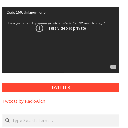
Reproductor
Code 150: Unknown error.
de
vídeo
Descargar archivo: https://www.youtube.com/watch?v=7WLuvspCYwE&_=1
TWITTER
Tweets by RadioAllen
Search