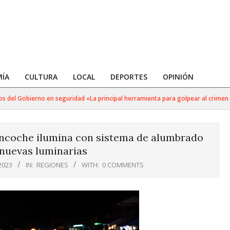
ÍA
CULTURA
LOCAL
DEPORTES
OPINIÓN
el Gobierno en seguridad «La principal herramienta para golpear al crimen orga
oncoche ilumina con sistema de alumbrado
 nuevas luminarias
2023
IN:
REGIONES
WITH:
0 COMMENTS