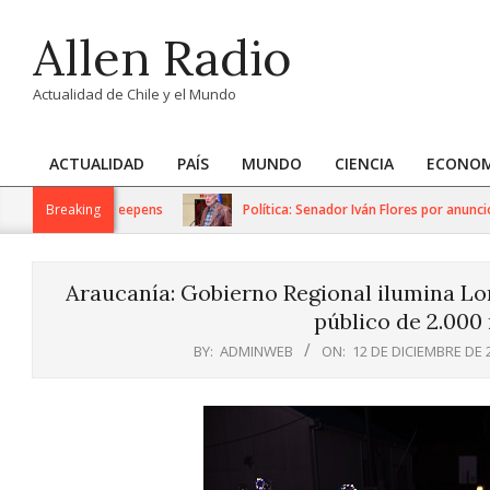
Skip
Allen Radio
to
content
Actualidad de Chile y el Mundo
ACTUALIDAD
PAÍS
MUNDO
CIENCIA
ECONOM
Primary
Navigation
arian crisis deepens
Breaking
Política: Senador Iván Flores por anuncios d
Menu
Araucanía: Gobierno Regional ilumina L
público de 2.000
BY:
ADMINWEB
ON:
12 DE DICIEMBRE DE 