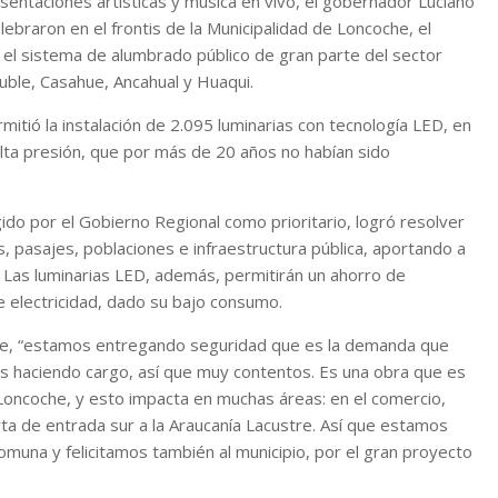
sentaciones artísticas y música en vivo, el gobernador Luciano
elebraron en el frontis de la Municipalidad de Loncoche, el
 el sistema de alumbrado público de gran parte del sector
Ñuble, Casahue, Ancahual y Huaqui.
mitió la instalación de 2.095 luminarias con tecnología LED, en
lta presión, que por más de 20 años no habían sido
ido por el Gobierno Regional como prioritario, logró resolver
, pasajes, poblaciones e infraestructura pública, aportando a
. Las luminarias LED, además, permitirán un ahorro de
e electricidad, dado su bajo consumo.
que, “estamos entregando seguridad que es la demanda que
s haciendo cargo, así que muy contentos. Es una obra que es
Loncoche, y esto impacta en muchas áreas: en el comercio,
ta de entrada sur a la Araucanía Lacustre. Así que estamos
muna y felicitamos también al municipio, por el gran proyecto