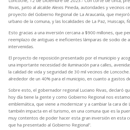
Loncoche, 12 de Diciembre de 2023.- Con corte de cinta, pre
Rivas, junto al alcalde Alexis Pineda, autoridades y vecinos c
proyecto del Gobierno Regional de La Araucanía, que mejoró
urbano de la comuna, y las localidades de La Paz, Huiscapi, 
Esto gracias a una inversión cercana a $900 millones, que per
reemplazo de antiguas e ineficientes lámparas de sodio de a
intervenidas.
El proyecto de reposición presentado por el municipio y acog
una importante necesidad de iluminación para calles, avenidas
la calidad de vida y seguridad de 30 mil vecinos de Loncoche
alrededor de un 40% para el municipio, en cuanto a gastos d
Sobre esto, el gobernador regional Luciano Rivas, declaró 
hoy día tiene la gente y como Gobierno Regional nos estamo
emblemática, que viene a modernizar y a cambiar la cara de 
también impacta en el turismo, en una comuna que es la puer
muy contentos de poder hacer esta gran inversión en esta co
que ha presentado al Gobierno Regional”.