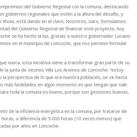
l compromiso del Gobierno Regional con la comuna, destacando
n gobiernos regionales que estén a la altura del desafío, y
 Rivas, está dando en el clavo. Nosotros, claro, formulamos
untad del Gobierno Regional de financiar este proyecto, hoy
oche se ha hecho la luz, gracias a nuestro gobernador Luciano
enemos en el municipio de Loncoche, que nos permite formular
ue nunca, esta iniciativa viene a transformar gran parte de su
de la Junta de Vecinos Villa Los Aromos de Loncoche: “estoy
 la perspectiva de lo que era nuestra población, se ve hasta
s más facilidades en algún momento en que tengan que salir
e para toda la comuna es bueno, porque son gestiones buenas,
o de la eficiencia energética en la comuna, por tratarse de
0 horas, a diferencia de 5.000 horas (10 veces menos) que
izadas por años en Loncoche.