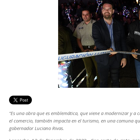
“Es una obra que es emblemática, que viene a modernizar y a c
el comercio, también impacta en el turismo, en una comuna que 
gobernador Luciano Rivas.