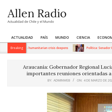
Skip
Allen Radio
to
content
Actualidad de Chile y el Mundo
ACTUALIDAD
PAÍS
MUNDO
CIENCIA
ECONOM
Primary
Navigation
 sanctions as humanitarian crisis deepens
Breaking
Política: Senador Iván
Menu
Araucanía: Gobernador Regional Lucia
importantes reuniones orientadas a 
BY:
ADMINWEB
ON:
4 DE MARZO DE 20