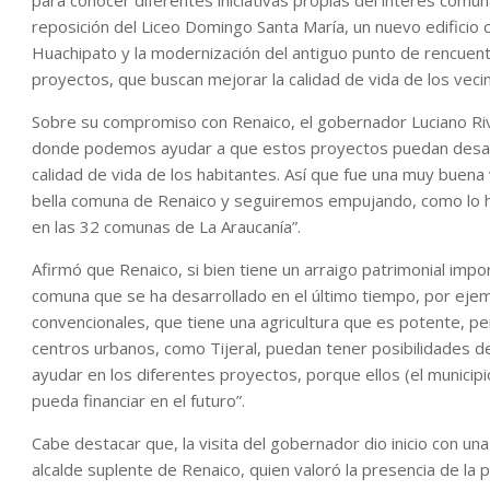
para conocer diferentes iniciativas propias del interés comun
reposición del Liceo Domingo Santa María, un nuevo edificio c
Huachipato y la modernización del antiguo punto de rencuent
proyectos, que buscan mejorar la calidad de vida de los vecin
Sobre su compromiso con Renaico, el gobernador Luciano Riva
donde podemos ayudar a que estos proyectos puedan desarro
calidad de vida de los habitantes. Así que fue una muy buen
bella comuna de Renaico y seguiremos empujando, como lo he
en las 32 comunas de La Araucanía”.
Afirmó que Renaico, si bien tiene un arraigo patrimonial impo
comuna que se ha desarrollado en el último tiempo, por ejem
convencionales, que tiene una agricultura que es potente, p
centros urbanos, como Tijeral, puedan tener posibilidades 
ayudar en los diferentes proyectos, porque ellos (el municipi
pueda financiar en el futuro”.
Cabe destacar que, la visita del gobernador dio inicio con una
alcalde suplente de Renaico, quien valoró la presencia de la 