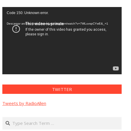
Reproductor
Code 150: Unknown error.
de
vídeo
Descargar archivo: https://www.youtube.com/watch?v=7WLuvspCYwE&_=1
TWITTER
Tweets by RadioAllen
Search