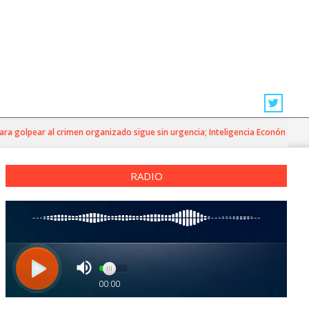
golpear al crimen organizado sigue sin urgencia; Inteligencia Económica»
RADIO