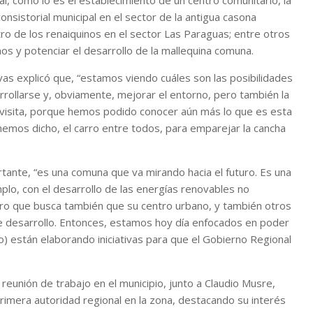
al, como lo es el establecimiento de un centro comunitario, la
onsistorial municipal en el sector de la antigua casona
ro de los renaiquinos en el sector Las Paraguas; entre otros
os y potenciar el desarrollo de la mallequina comuna.
s explicó que, “estamos viendo cuáles son las posibilidades
llarse y, obviamente, mejorar el entorno, pero también la
a visita, porque hemos podido conocer aún más lo que es esta
mos dicho, el carro entre todos, para emparejar la cancha
rtante, “es una comuna que va mirando hacia el futuro. Es una
plo, con el desarrollo de las energías renovables no
ero que busca también que su centro urbano, y también otros
de desarrollo. Entonces, estamos hoy día enfocados en poder
o) están elaborando iniciativas para que el Gobierno Regional
 reunión de trabajo en el municipio, junto a Claudio Musre,
primera autoridad regional en la zona, destacando su interés