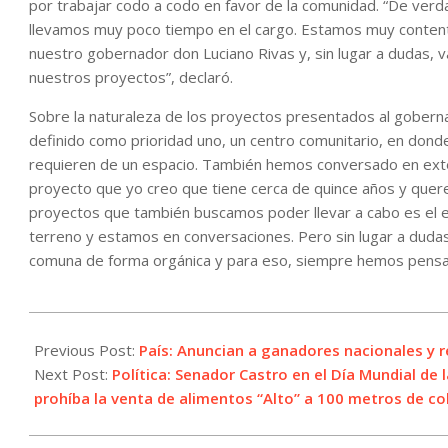
por trabajar codo a codo en favor de la comunidad. “De ver
llevamos muy poco tiempo en el cargo. Estamos muy content
nuestro gobernador don Luciano Rivas y, sin lugar a dudas, 
nuestros proyectos”, declaró.
Sobre la naturaleza de los proyectos presentados al gobern
definido como prioridad uno, un centro comunitario, en dond
requieren de un espacio. También hemos conversado en exte
proyecto que yo creo que tiene cerca de quince años y quer
proyectos que también buscamos poder llevar a cabo es el ed
terreno y estamos en conversaciones. Pero sin lugar a duda
comuna de forma orgánica y para eso, siempre hemos pensado
2024-
03-
Previous Post:
País: Anuncian a ganadores nacionales y r
04
Next Post:
Política: Senador Castro en el Día Mundial de
prohíba la venta de alimentos “Alto” a 100 metros de co