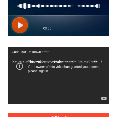
Reproductor
Code 150: Unknown error.
de
vídeo
Descargar archivo: https://www.youtube.com/watch?v=7WLuvspCYwE&_=1