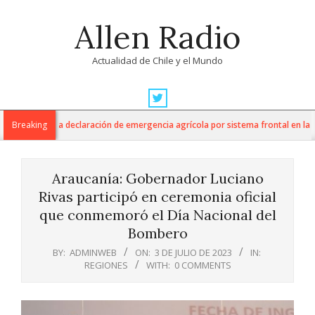
Skip
Allen Radio
to
content
Actualidad de Chile y el Mundo
Primary
Navigation
tura anuncia declaración de emergencia agrícola por sistema frontal en la Reg
Breaking
Menu
Araucanía: Gobernador Luciano
Rivas participó en ceremonia oficial
que conmemoró el Día Nacional del
Bombero
BY:
ADMINWEB
ON:
3 DE JULIO DE 2023
IN:
REGIONES
WITH:
0 COMMENTS