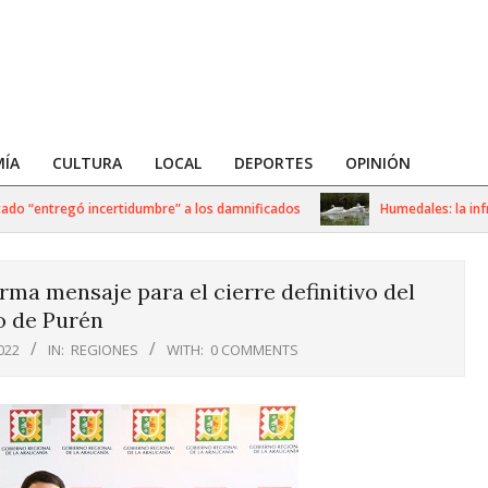
ÍA
CULTURA
LOCAL
DEPORTES
OPINIÓN
 “entregó incertidumbre” a los damnificados
Humedales: la infraes
ma mensaje para el cierre definitivo del
o de Purén
022
IN:
REGIONES
WITH:
0 COMMENTS