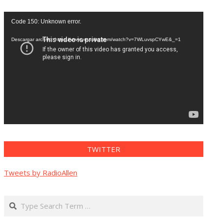
Reproductor
Code 150: Unknown error.
de
vídeo
Descargar archivo: https://www.youtube.com/watch?v=7WLuvspCYwE&_=1
TWITTER
Tweets by RadioAllen
Search