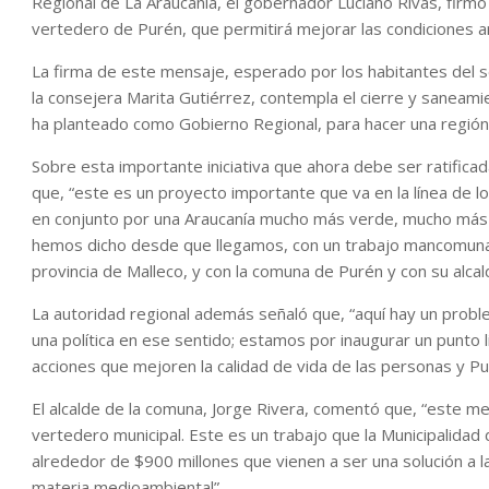
Regional de La Araucanía, el gobernador Luciano Rivas, firm
vertedero de Purén, que permitirá mejorar las condiciones 
La firma de este mensaje, esperado por los habitantes del sec
la consejera Marita Gutiérrez, contempla el cierre y saneamie
ha planteado como Gobierno Regional, para hacer una región
Sobre esta importante iniciativa que ahora debe ser ratificad
que, “este es un proyecto importante que va en la línea de
en conjunto por una Araucanía mucho más verde, mucho más s
hemos dicho desde que llegamos, con un trabajo mancomunad
provincia de Malleco, y con la comuna de Purén y con su alcal
La autoridad regional además señaló que, “aquí hay un prob
una política en ese sentido; estamos por inaugurar un punto
acciones que mejoren la calidad de vida de las personas y P
El alcalde de la comuna, Jorge Rivera, comentó que, “este men
vertedero municipal. Este es un trabajo que la Municipalid
alrededor de $900 millones que vienen a ser una solución a l
materia medioambiental”.