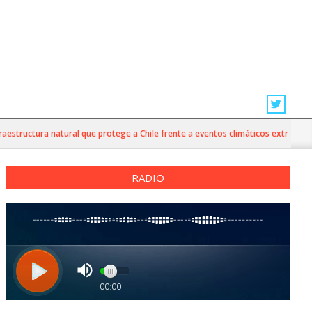
tructura natural que protege a Chile frente a eventos climáticos extremos
RADIO