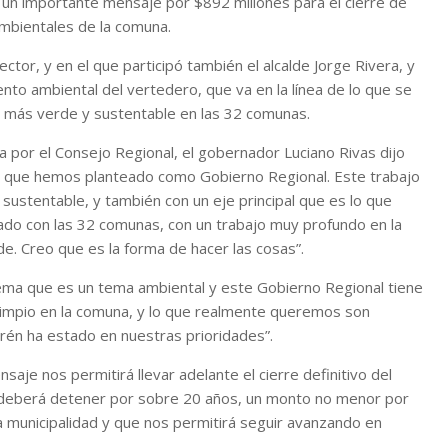
ó un importante mensaje por $892 millones para el cierre de
ambientales de la comuna.
tor, y en el que participó también el alcalde Jorge Rivera, y
nto ambiental del vertedero, que va en la línea de lo que se
 más verde y sustentable en las 32 comunas.
a por el Consejo Regional, el gobernador Luciano Rivas dijo
 lo que hemos planteado como Gobierno Regional. Este trabajo
ustentable, y también con un eje principal que es lo que
o con las 32 comunas, con un trabajo muy profundo en la
de. Creo que es la forma de hacer las cosas”.
lema que es un tema ambiental y este Gobierno Regional tiene
 limpio en la comuna, y lo que realmente queremos son
urén ha estado en nuestras prioridades”.
saje nos permitirá llevar adelante el cierre definitivo del
ad deberá detener por sobre 20 años, un monto no menor por
a municipalidad y que nos permitirá seguir avanzando en