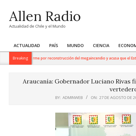
Skip
Allen Radio
to
content
Actualidad de Chile y el Mundo
ACTUALIDAD
PAÍS
MUNDO
CIENCIA
ECONOM
Primary
Navigation
o respalda informe por reconstrucción del megaincendio y acusa que el Estado
Breaking
Menu
Araucanía: Gobernador Luciano Rivas fir
verteder
BY:
ADMINWEB
ON:
27 DE AGOSTO DE 2