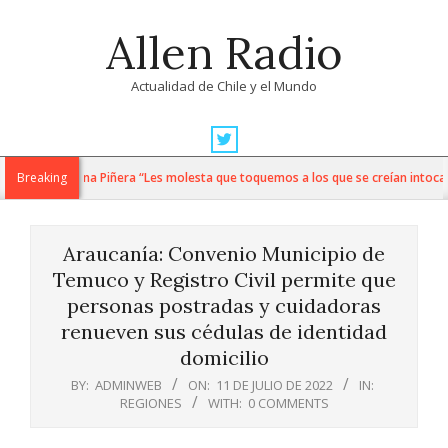
Skip
Allen Radio
to
content
Actualidad de Chile y el Mundo
Primary
Navigation
e a Magdalena Piñera “Les molesta que toquemos a los que se creían intocable
Breaking
Menu
Araucanía: Convenio Municipio de
Temuco y Registro Civil permite que
personas postradas y cuidadoras
renueven sus cédulas de identidad
domicilio
BY:
ADMINWEB
ON:
11 DE JULIO DE 2022
IN:
REGIONES
WITH:
0 COMMENTS