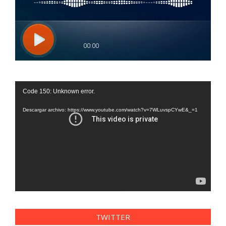
Reproductor
Code 150: Unknown error.
de
vídeo
Descargar archivo: https://www.youtube.com/watch?v=7WLuvspCYwE&_=1
TWITTER