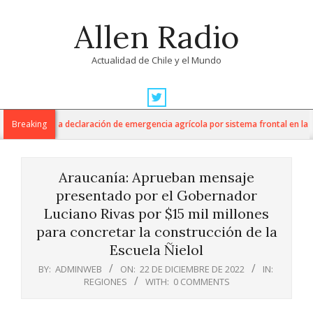
Skip
Allen Radio
to
content
Actualidad de Chile y el Mundo
Primary
Navigation
ltura anuncia declaración de emergencia agrícola por sistema frontal en la Re
Breaking
Menu
Araucanía: Aprueban mensaje
presentado por el Gobernador
Luciano Rivas por $15 mil millones
para concretar la construcción de la
Escuela Ñielol
BY:
ADMINWEB
ON:
22 DE DICIEMBRE DE 2022
IN:
REGIONES
WITH:
0 COMMENTS