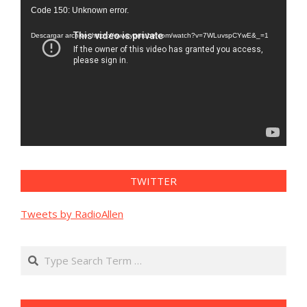
Reproductor
Code 150: Unknown error.
de
vídeo
Descargar archivo: https://www.youtube.com/watch?v=7WLuvspCYwE&_=1
TWITTER
Tweets by RadioAllen
Search