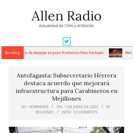
Skip
Allen Radio
to
content
Actualidad de Chile y el Mundo
Primary
Navigation
tensos trabajos de despeje en paso fronterizo Pino Hachado
Breaking
Música: 
Menu
Antofagasta: Subsecretario Herrera
destaca acuerdo que mejorará
infraestructura para Carabineros en
Mejillones
BY:
ADMINWEB
ON:
1 DE JUNIO DE 2023
IN:
REGIONES
WITH:
0 COMMENTS