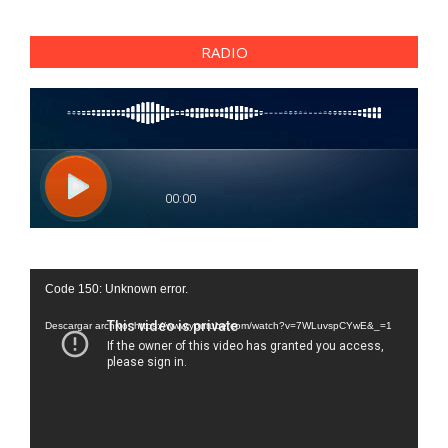
RADIO
Reproductor
Code 150: Unknown error.
de
vídeo
Descargar archivo: https://www.youtube.com/watch?v=7WLuvspCYwE&_=1