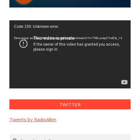
Reproductor
Code 150: Unknown error.
de
vídeo
Descargar archivo: https://www.youtube.com/watch?v=7WLuvspCYwE&_=1
TWITTER
Tweets by RadioAllen
Search