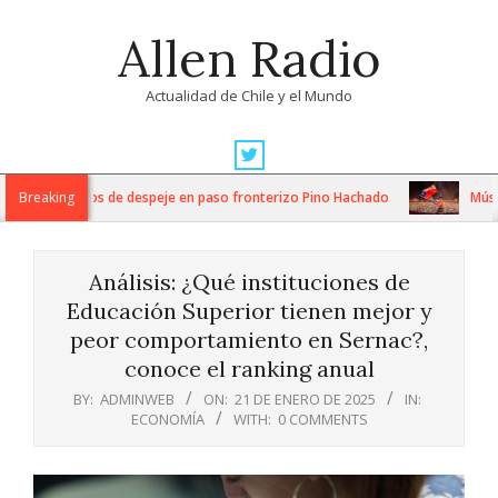
Skip
Allen Radio
to
content
Actualidad de Chile y el Mundo
Primary
Navigation
ensos trabajos de despeje en paso fronterizo Pino Hachado
Breaking
Música: 
Menu
Análisis: ¿Qué instituciones de
Educación Superior tienen mejor y
peor comportamiento en Sernac?,
conoce el ranking anual
BY:
ADMINWEB
ON:
21 DE ENERO DE 2025
IN:
ECONOMÍA
WITH:
0 COMMENTS