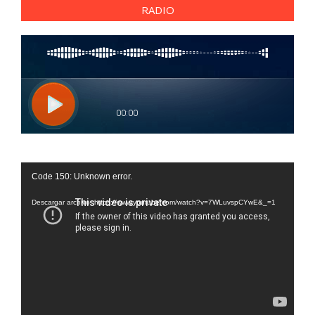
RADIO
Reproductor
Code 150: Unknown error.
de
vídeo
Descargar archivo: https://www.youtube.com/watch?v=7WLuvspCYwE&_=1