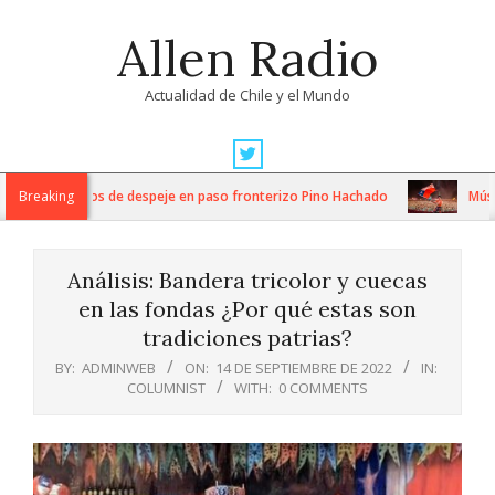
Skip
Allen Radio
to
content
Actualidad de Chile y el Mundo
Primary
Navigation
ensos trabajos de despeje en paso fronterizo Pino Hachado
Breaking
Música: C
Menu
Análisis: Bandera tricolor y cuecas
en las fondas ¿Por qué estas son
tradiciones patrias?
BY:
ADMINWEB
ON:
14 DE SEPTIEMBRE DE 2022
IN:
COLUMNIST
WITH:
0 COMMENTS