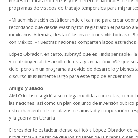
infraestructuras fronterizas y los derechos laborales de los
programas de visados de trabajo temporales para migrante
«Mi administración está liderando el camino para crear oport
recordando que desde Washington registraron el pasado año
mexicanos. Además, destacó las inversiones «históricas» -3.4
con México. «Nuestras naciones comparten lazos estrechos»
López Obrador, en tanto, subrayó que es «indispensable» la
y contribuyen al desarrollo de esta gran nación». «Sé que sus
cielo, pero sin un programa atrevido de desarrollo y bienesta
discurso inusualmente largo para este tipo de encuentros.
Amigo y aliado
AMLO incluso sugirió a su colega medidas concretas, como la
las naciones, así como un plan conjunto de inversión público-
estrechamiento de los «lazos de amistad y cooperación», esp
y la guerra en Ucrania.
El presidente estadounidense calificó a López Obrador de «a
productiva» a pesar de que los titulares de la prensa digan l