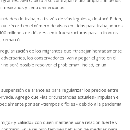
 migrantes. AMLO pidió a su contraparte una ampliación de los
s mexicanos y centroamericanos.
unidades de trabajo a través de vías legales», destacó Biden,
 un récord en el número de visas emitidas para trabajadores
00 millones de dólares- en infraestructuras para la frontera
, remarcó.
 regularización de los migrantes que «trabajan honradamente
 adversarios, los conservadores, van a pegar el grito en el
r no será posible resolver el problema», indicó, en un
 suspensión de aranceles para regularizar los precios entre
privada. Agregó que «las circunstancias actuales» impulsan el
ecialmente por ser «tiempos difíciles» debido a la pandemia
migo» y «aliado» con quien mantiene «una relación fuerte y
o contrario. En la reunión también hablaron de medidas para