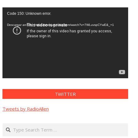
Reproductor
Code 150: Unknown error.
de
vídeo
Descargar archivo: https://www.youtube.com/watch?v=7WLuvspCYwE&_=1
TWITTER
Tweets by RadioAllen
Search