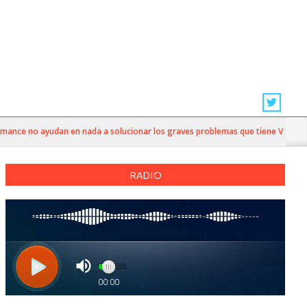
nce no ayudan en nada a solucionar los graves problemas que tiene Valparaíso”
RADIO