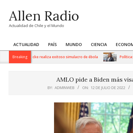
Skip
Allen Radio
to
content
Actualidad de Chile y el Mundo
ACTUALIDAD
PAÍS
MUNDO
CIENCIA
ECONOM
Primary
Navigation
 Dr. Gustavo Fricke realiza exitoso simulacro de ébola
Breaking
Política: Se
Menu
AMLO pide a Biden más visa
BY:
ADMINWEB
ON:
12 DE JULIO DE 2022