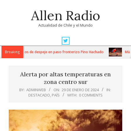
Skip
Allen Radio
to
content
Actualidad de Chile y el Mundo
Primary
Navigation
ntensos trabajos de despeje en paso fronterizo Pino Hachado
Breaking
Música
Menu
Alerta por altas temperaturas en
zona centro sur
BY:
ADMINWEB
ON:
29 DE ENERO DE 2024
IN:
DESTACADO
,
PAÍS
WITH:
0 COMMENTS