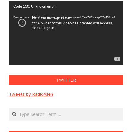
Reproductor
Code 150: Unknown error.
de
vídeo
Descargar archivo: https://www.youtube.com/watch?v=7WLuvspCYwE&_=1
TWITTER
Tweets by RadioAllen
Search