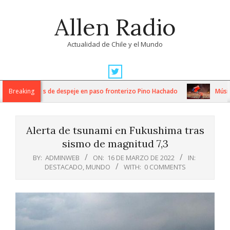
Skip
Allen Radio
to
content
Actualidad de Chile y el Mundo
Primary
Navigation
tensos trabajos de despeje en paso fronterizo Pino Hachado
Breaking
Música:
Menu
Alerta de tsunami en Fukushima tras
sismo de magnitud 7,3
BY:
ADMINWEB
ON:
16 DE MARZO DE 2022
IN:
DESTACADO
,
MUNDO
WITH:
0 COMMENTS