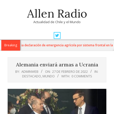
Skip
Allen Radio
to
content
Actualidad de Chile y el Mundo
Primary
Navigation
ultura anuncia declaración de emergencia agrícola por sistema frontal en la Re
Breaking
Menu
Alemania enviará armas a Ucrania
BY:
ADMINWEB
ON:
27 DE FEBRERO DE 2022
IN:
DESTACADO
,
MUNDO
WITH:
0 COMMENTS