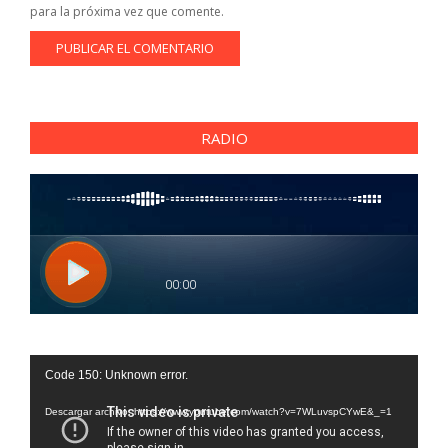
para la próxima vez que comente.
RADIO
Reproductor
Code 150: Unknown error.
de
vídeo
Descargar archivo: https://www.youtube.com/watch?v=7WLuvspCYwE&_=1