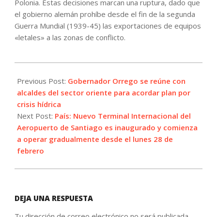
Polonia. Estas decisiones marcan una ruptura, dado que
el gobierno alemán prohíbe desde el fin de la segunda
Guerra Mundial (1939-45) las exportaciones de equipos
«letales» a las zonas de conflicto.
2022-
02-
Previous Post:
Gobernador Orrego se reúne con
27
alcaldes del sector oriente para acordar plan por
crisis hídrica
Next Post:
País: Nuevo Terminal Internacional del
Aeropuerto de Santiago es inaugurado y comienza
a operar gradualmente desde el lunes 28 de
febrero
DEJA UNA RESPUESTA
Tu dirección de correo electrónico no será publicada.