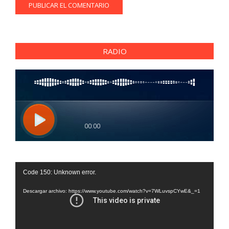
RADIO
Reproductor
Code 150: Unknown error.
de
vídeo
Descargar archivo: https://www.youtube.com/watch?v=7WLuvspCYwE&_=1