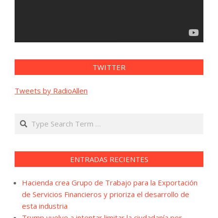
TWITTER
Tweets by RadioAllen
Search
ENTRADAS RECIENTES
Hacienda crea Grupo de Trabajo para la Exportación
de Servicios Financieros y prioriza el desarrollo de
esta industria
Trump vuelve a intentar limitar la ciudadanía por