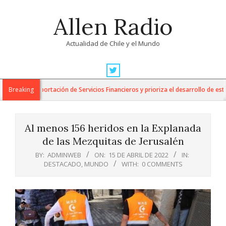
Skip
Allen Radio
to
content
Actualidad de Chile y el Mundo
Primary
Navigation
ara la Exportación de Servicios Financieros y prioriza el desarrollo de esta in
Breaking
Menu
Al menos 156 heridos en la Explanada
de las Mezquitas de Jerusalén
BY:
ADMINWEB
ON:
15 DE ABRIL DE 2022
IN:
DESTACADO
,
MUNDO
WITH:
0 COMMENTS