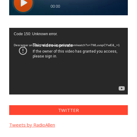
Reproductor
Code 150: Unknown error.
de
vídeo
Descargar archivo: https://www.youtube.com/watch?v=7WLuvspCYwE&_=1
TWITTER
Tweets by RadioAllen