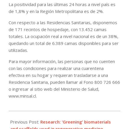
La positividad para las últimas 24 horas a nivel país es
de 1,8% y en la Región Metropolitana es de 2%.
Con respecto a las Residencias Sanitarias, disponemos
de 171 recintos de hospedaje, con 13.452 camas
totales. La ocupación real a nivel nacional es de un 38%,
quedando un total de 6.389 camas disponibles para ser
utilizadas.
Para mayor información, las personas que no cuenten
con las condiciones para realizar una cuarentena
efectiva en su hogar y requieran trasladarse a una
Residencia Sanitaria, pueden llamar al Fono 800 726 666
o ingresar al sitio web del Ministerio de Salud,
www.minsal.cl.
2021-
07-
Previous Post:
Research: ‘Greening’ biomaterials
31
and scaffolds used in regenerative medicine