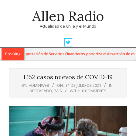
Skip
Allen Radio
to
content
Actualidad de Chile y el Mundo
Primary
Navigation
para la Exportación de Servicios Financieros y prioriza el desarrollo de esta i
Breaking
Menu
1.152 casos nuevos de COVID-19
BY:
ADMINWEB
ON:
31 DE JULIO DE 2021
IN:
DESTACADO
,
PAÍS
WITH:
0 COMMENTS