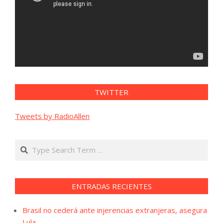
TWITTER
Tweets by RadioAllen
Search
ENTRADAS RECIENTES
Brasil no cederá ante injerencias extranjeras, asegura
Lula