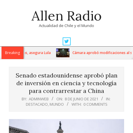
Skip
Allen Radio
to
content
Actualidad de Chile y el Mundo
Primary
Navigation
s extranjeras, asegura Lula
Breaking
Cámara aprobó modificaciones al siste
Menu
Senado estadounidense aprobó plan
de inversión en ciencia y tecnología
para contrarrestar a China
BY:
ADMINWEB
ON:
8 DE JUNIO DE 2021
IN:
DESTACADO
,
MUNDO
WITH:
0 COMMENTS