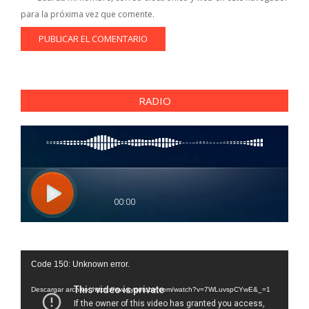
para la próxima vez que comente.
RADIO
Reproductor
Code 150: Unknown error.
de
vídeo
Descargar archivo: https://www.youtube.com/watch?v=7WLuvspCYwE&_=1