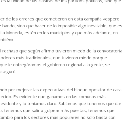
s la unidad de las clásicas de los partidos políticos, sino que
nder de los errores que cometieron en esta campaña «espero
ando, sino que hacer de lo imposible algo inevitable, que es
 La Moneda, estén en los municipios y que más adelante, en
ambién».
el rechazo que según afirmo tuvieron miedo de la convocatoria
poderes más tradicionales, que tuvieron miedo porque
que le entregáramos el gobierno regional a la gente, se
aseguró.
ndo por mejorar las expectativas del bloque opositor de cara
crecido. Es evidente que ganamos en las comunas más
 evidente y lo teníamos claro. Sabíamos que tenemos que dar
co, tenemos que salir a golpear más puertas, tenemos que
 cambio para los sectores más populares no sólo basta con