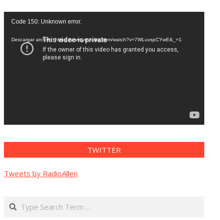
Reproductor
Code 150: Unknown error.
de
vídeo
Descargar archivo: https://www.youtube.com/watch?v=7WLuvspCYwE&_=1
TWITTER
Tweets by RadioAllen
Search