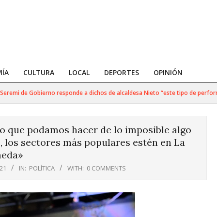
ÍA
CULTURA
LOCAL
DEPORTES
OPINIÓN
remi de Gobierno responde a dichos de alcaldesa Nieto “este tipo de performan
ero que podamos hacer de lo imposible algo
e, los sectores más populares estén en La
eda»
021
IN:
POLÍTICA
WITH:
0 COMMENTS