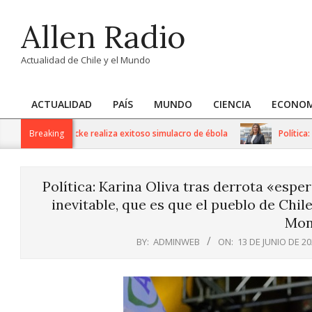
Skip
Allen Radio
to
content
Actualidad de Chile y el Mundo
ACTUALIDAD
PAÍS
MUNDO
CIENCIA
ECONOM
Primary
Navigation
 Dr. Gustavo Fricke realiza exitoso simulacro de ébola
Breaking
Política: Se
Menu
Política: Karina Oliva tras derrota «esp
inevitable, que es que el pueblo de Chil
Mon
BY:
ADMINWEB
ON:
13 DE JUNIO DE 2