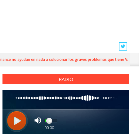
ce no ayudan en nada a solucionar los graves problemas que tiene Valparaíso”
RADIO