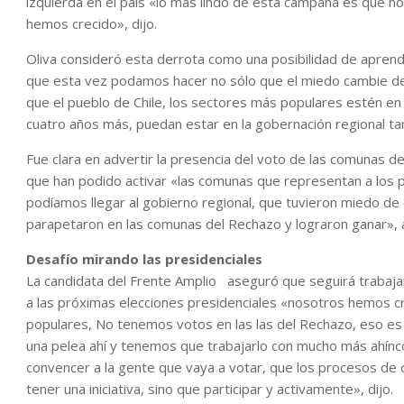
izquierda en el país «lo más lindo de esta campaña es que no e
hemos crecido», dijo.
Oliva consideró esta derrota como una posibilidad de apre
que esta vez podamos hacer no sólo que el miedo cambie de b
que el pueblo de Chile, los sectores más populares estén en
cuatro años más, puedan estar en la gobernación regional t
Fue clara en advertir la presencia del voto de las comunas d
que han podido activar «las comunas que representan a los 
podíamos llegar al gobierno regional, que tuvieron miedo de 
parapetaron en las comunas del Rechazo y lograron ganar», 
Desafío mirando las presidenciales
La candidata del Frente Amplio aseguró que seguirá trabaja
a las próximas elecciones presidenciales «nosotros hemos 
populares, No tenemos votos en las las del Rechazo, eso es
una pelea ahí y tenemos que trabajarlo con mucho más ahín
convencer a la gente que vaya a votar, que los procesos de
tener una iniciativa, sino que participar y activamente», dijo.