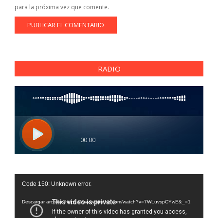
para la próxima vez que comente.
RADIO
Reproductor
Code 150: Unknown error.
de
vídeo
Descargar archivo: https://www.youtube.com/watch?v=7WLuvspCYwE&_=1