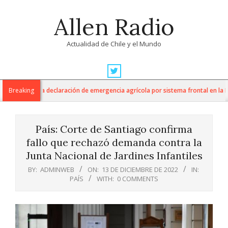
Skip
Allen Radio
to
content
Actualidad de Chile y el Mundo
Primary
Navigation
tura anuncia declaración de emergencia agrícola por sistema frontal en la Regi
Breaking
Menu
País: Corte de Santiago confirma
fallo que rechazó demanda contra la
Junta Nacional de Jardines Infantiles
BY:
ADMINWEB
ON:
13 DE DICIEMBRE DE 2022
IN:
PAÍS
WITH:
0 COMMENTS