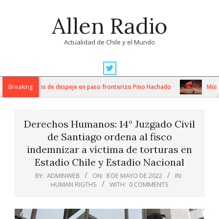
Skip
Allen Radio
to
content
Actualidad de Chile y el Mundo
Primary
Navigation
tensos trabajos de despeje en paso fronterizo Pino Hachado
Breaking
Música: 
Menu
Derechos Humanos: 14° Juzgado Civil
de Santiago ordena al fisco
indemnizar a víctima de torturas en
Estadio Chile y Estadio Nacional
BY:
ADMINWEB
ON:
8 DE MAYO DE 2022
IN:
HUMAN RIGTHS
WITH:
0 COMMENTS