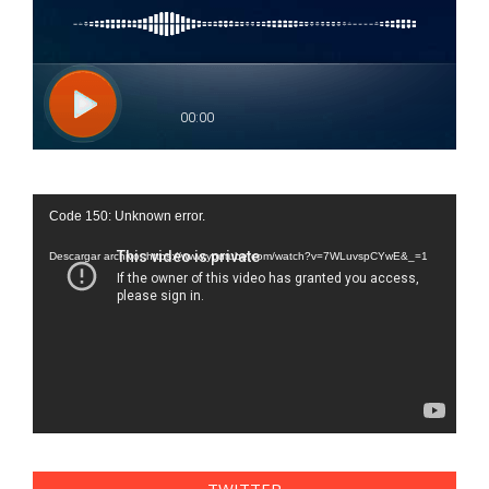
Reproductor
Code 150: Unknown error.
de
vídeo
Descargar archivo: https://www.youtube.com/watch?v=7WLuvspCYwE&_=1
TWITTER