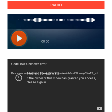
RADIO
Reproductor
Code 150: Unknown error.
de
vídeo
Descargar archivo: https://www.youtube.com/watch?v=7WLuvspCYwE&_=1