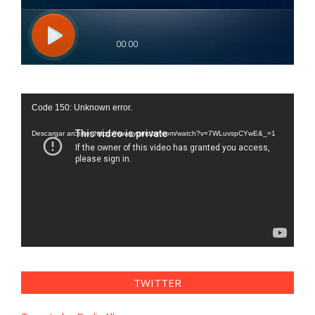
Reproductor
Code 150: Unknown error.
de
vídeo
Descargar archivo: https://www.youtube.com/watch?v=7WLuvspCYwE&_=1
TWITTER