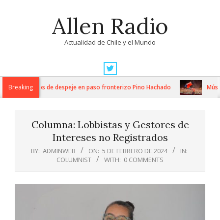
Skip
Allen Radio
to
content
Actualidad de Chile y el Mundo
Primary
Navigation
tensos trabajos de despeje en paso fronterizo Pino Hachado
Breaking
Música:
Menu
Columna: Lobbistas y Gestores de
Intereses no Registrados
BY:
ADMINWEB
ON:
5 DE FEBRERO DE 2024
IN:
COLUMNIST
WITH:
0 COMMENTS