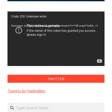
Reproductor
Code 150: Unknown error.
de
vídeo
Descargar archivo: https://www.youtube.com/watch?v=7WLuvspCYwE&_=1
TWITTER
Tweets by RadioAllen
Search