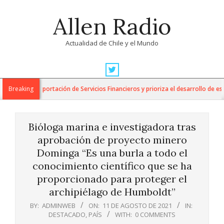
Skip
Allen Radio
to
content
Actualidad de Chile y el Mundo
Primary
Navigation
para la Exportación de Servicios Financieros y prioriza el desarrollo de esta i
Breaking
Menu
Bióloga marina e investigadora tras
aprobación de proyecto minero
Dominga “Es una burla a todo el
conocimiento científico que se ha
proporcionado para proteger el
archipiélago de Humboldt”
BY:
ADMINWEB
ON:
11 DE AGOSTO DE 2021
IN:
DESTACADO
,
PAÍS
WITH:
0 COMMENTS