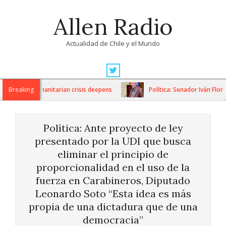
Skip
Allen Radio
to
content
Actualidad de Chile y el Mundo
Primary
Navigation
ons as humanitarian crisis deepens
Breaking
Política: Senador Iván Flores
Menu
Política: Ante proyecto de ley
presentado por la UDI que busca
eliminar el principio de
proporcionalidad en el uso de la
fuerza en Carabineros, Diputado
Leonardo Soto “Esta idea es más
propia de una dictadura que de una
democracia”