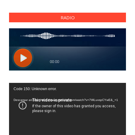
RADIO
Reproductor
Code 150: Unknown error.
de
vídeo
Descargar archivo: https://www.youtube.com/watch?v=7WLuvspCYwE&_=1